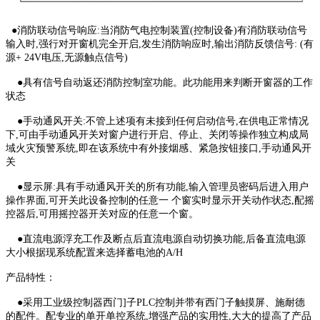
●消防联动信号响应:当消防气电控制装置(控制设备)有消防联动信号
输入时,强行对开窗机完全开启,发生消防响应时,输出消防反馈信号: (有
源+ 24V电压,无源触点信号)
●具有信号自动返还消防控制室功能。此功能用来判断开窗器的工作
状态
●手动通风开关:不管上述项有未接到任何启动信号,在供电正常情况
下,可由手动通风开关对窗户进行开启、停止、关闭等操作独立构成局
域火灾预警系统,即在该系统中有外接烟感、紧急按钮接口,手动通风开
关
●显示屏:具有手动通风开关的所有功能,输入管理员密码后进入用户
操作界面,可开关此设备控制的任意一 个窗实时显示开关动作状态,配摇
控器后,可用摇控器开关对应的任意一个窗。
●直流电源浮充工作及断点后直流电源自动切换功能,后备直流电源
大小根据现系统配置来选择蓄电池的A/H
产品特性：
●采用工业级控制器西门]子PLC控制并带有西门子触摸屏、施耐德
的配件。配专业的单开单控系统,增强产品的实用性,大大的提高了产品