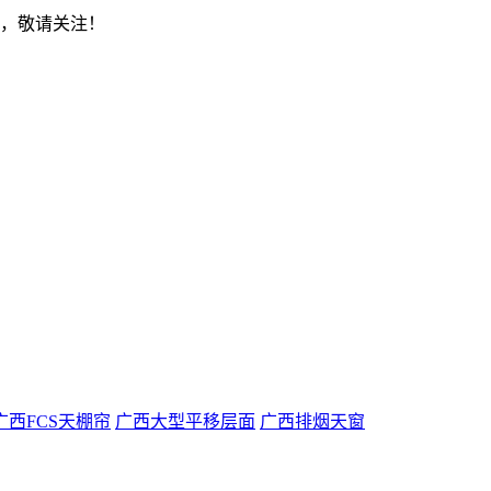
示，敬请关注！
广西FCS天棚帘
广西大型平移层面
广西排烟天窗