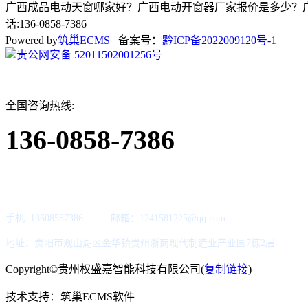
广西成品电动天窗哪家好？广西电动开窗器厂家报价是多少？广
话:136-0858-7386
Powered by
筑巢ECMS
备案号：
黔ICP备2022009120号-1
贵公网安备 52011502001256号
全国咨询热线:
136-0858-7386
手机: 13608587386 邮箱：1241581225@qq.com
地址：贵阳市观山湖区金华镇贵州浙商现代制造业产业园7栋2层
Copyright©贵州权盛嘉智能科技有限公司(
复制链接
)
技术支持：筑巢ECMS软件