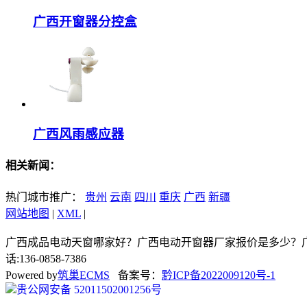
广西开窗器分控盒
广西风雨感应器
相关新闻：
热门城市推广：
贵州
云南
四川
重庆
广西
新疆
网站地图
|
XML
|
广西成品电动天窗哪家好？广西电动开窗器厂家报价是多少？广
话:136-0858-7386
Powered by
筑巢ECMS
备案号：
黔ICP备2022009120号-1
贵公网安备 52011502001256号