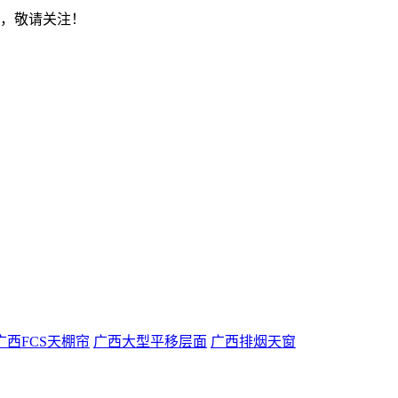
示，敬请关注！
广西FCS天棚帘
广西大型平移层面
广西排烟天窗