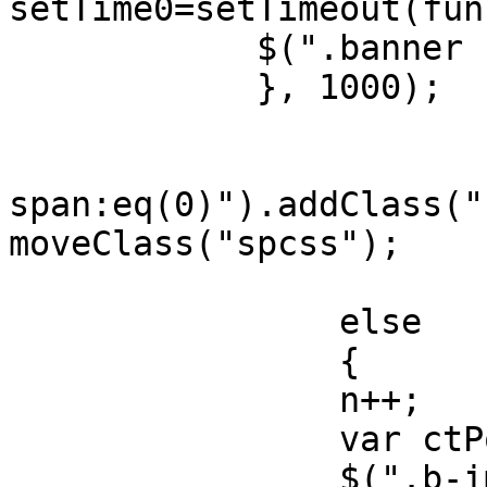
setTime0=setTimeout(fun
            $(".banner .b-img:first").remove();

            }, 1000);

			n=0;
			$(".b-list
span:eq(0)").addClass("
moveClass("spcss");

			}
		else

		{

		n++;

		var ctPosit=n*100;

		$(".b-img").animate({"left":"-