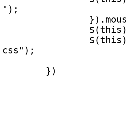
");

		}).mouseleave(function(){

		$(this).css("background","none");

		$(this).find("em").removeClass("em
css");

			})