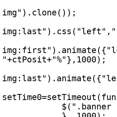
			$(".banner").append($(".
img").clone());

			$(".b
img:last").css("left","
			$(".b
img:first").animate({"l
"+ctPosit+"%"},1000);

			$(".b
img:last").animate({"le
			var
setTime0=setTimeout(fun
            $(".banner .b-img:first").remove();

            }, 1000);
