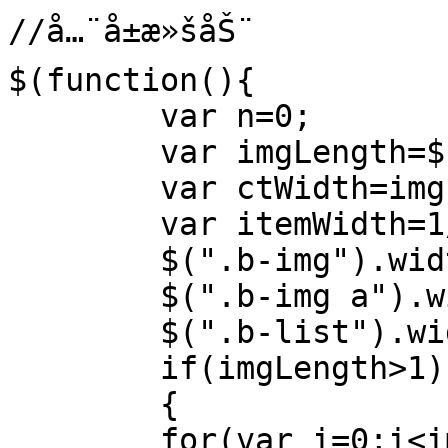
//å…¨å±æ»šåŠ¨

$(function(){

	var n=0;

	var imgLength=$(".b-img a").length;

	var ctWidth=imgLength*100;

	var itemWidth=1/imgLength*100;

	$(".b-img").width(ctWidth+"%");

	$(".b-img a").width(itemWidth+"%");

	$(".b-list").width(imgLength*30);

	if(imgLength>1)

	{

	for(var i=0;i<imgLength;i++)
