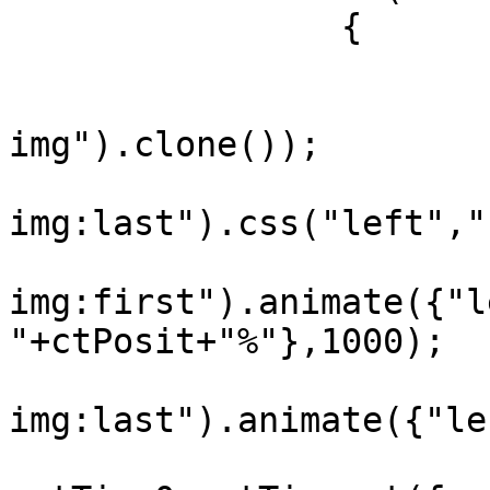
		{

			var ctPosit=(n+1)*100;
			$(".banner").append($(".
img").clone());

			$(".b
img:last").css("left","
			$(".b
img:first").animate({"l
"+ctPosit+"%"},1000);

			$(".b
img:last").animate({"le
			var