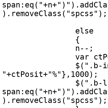
span:eq("+n+")").addCla
).removeClass("spcss");

			}
		else

		{

		n--;

		var ctPosit=n*100;

		$(".b-img").animate({"left":"-
"+ctPosit+"%"},1000);

		$(".b-list 
span:eq("+n+")").addCla
).removeClass("spcss");
