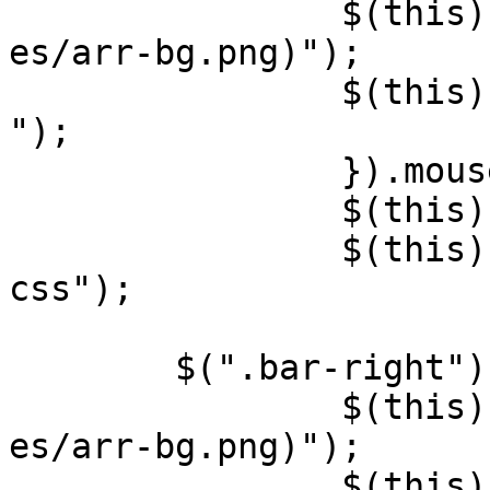
		$(this).css("background","url(imag
es/arr-bg.png)");

		$(this).find("em").addClass("emcss
");

		}).mouseleave(function(){

		$(this).css("background","none");

		$(this).find("em").removeClass("em
css");

			})
	$(".bar-right").mouseover(function(){

		$(this).css("background","url(imag
es/arr-bg.png)");

		$(this).find("em").addClass("emcss