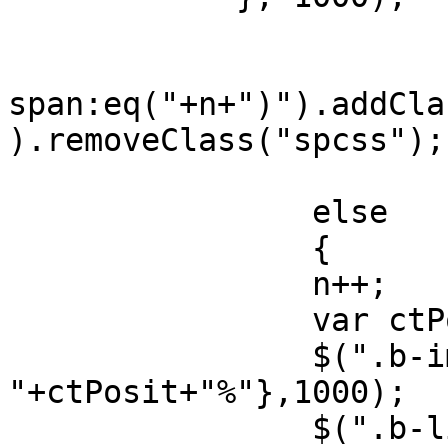
			n=0;
			$(".b-list
span:eq("+n+")").addCla
).removeClass("spcss");

			}
		else

		{

		n++;

		var ctPosit=n*100;

		$(".b-img").animate({"left":"-
"+ctPosit+"%"},1000);

		$(".b-list 