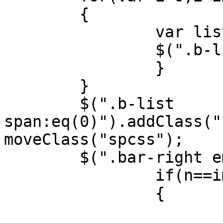
	{

		var listSpan=$("<span></span>")

		$(".b-list").append(listSpan);

		}

	}

	$(".b-list 
span:eq(0)").addClass("
moveClass("spcss");

	$(".bar-right em").click(function(){

		if(n==imgLength-1)

		{

			var ctPosit=(n+1)*100;