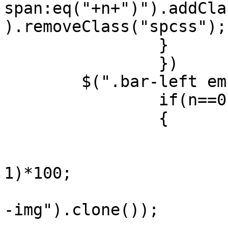
span:eq("+n+")").addCla
).removeClass("spcss");

		}

		})

	$(".bar-left em").click(function(){

		if(n==0)

		{

			var stPosit=imgLength*100
			var etPosit=(imgLength
1)*100;

			$(".banner").prepend($("
-img").clone());
