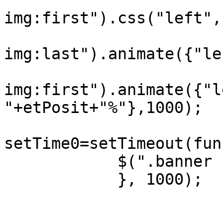
			$(".b
img:first").css("left",
			$(".b
img:last").animate({"le
			$(".b
img:first").animate({"l
"+etPosit+"%"},1000);

			var
setTime0=setTimeout(fun
            $(".banner .b-img:last").remove();

            }, 1000);

			n=imgLength-1;
			$(".b-list