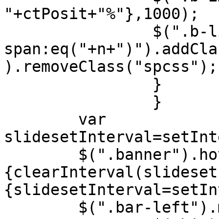
"+ctPosit+"%"},1000);

		$(".b-list 
span:eq("+n+")").addCla
).removeClass("spcss");

		}

		}

	var 
slidesetInterval=setInt
	$(".banner").hover(function()
{clearInterval(slideset
{slidesetInterval=setIn
	$(".bar-left").mouseover(function(){
